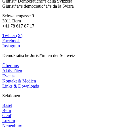
Giurist* Democratiche*i della Svizzera
Giurist*a*s democratic*a*s da la Svizra
Schwanengasse 9
3011 Bern
+41 78 617 87 17
Twitter (X)
Facebook
Instagram
Demokratische Jurist*innen der Schweiz
Über uns
Aktivitäten
Events
Kontakt & Medien
Links & Downloads
Sektionen
Basel
Bern
Genf
Luzern
Neuenburg