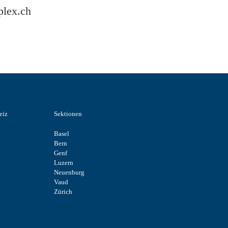
lex.ch
eiz
Sektionen
Basel
Bern
Genf
Luzern
Neuenburg
Vaud
Zürich