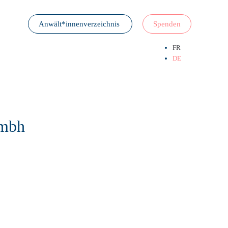
Anwält*innenverzeichnis
Spenden
FR
DE
gmbh