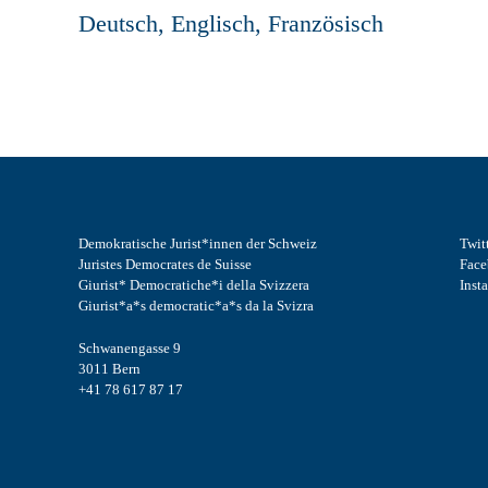
Deutsch, Englisch, Französisch
Demokratische Jurist*innen der Schweiz
Twit
Juristes Democrates de Suisse
Fac
Giurist* Democratiche*i della Svizzera
Inst
Giurist*a*s democratic*a*s da la Svizra
Schwanengasse 9
3011 Bern
+41 78 617 87 17