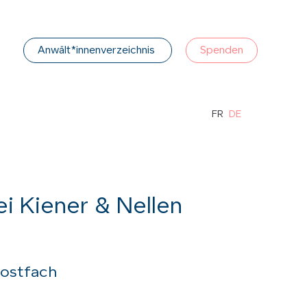
Anwält*innenverzeichnis
Spenden
FR
DE
i Kiener & Nellen
Postfach