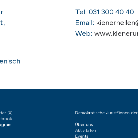
er
Tel: 031 300 40 40
t,
Email:
kienernellen
Web:
www.kienerun
ienisch
ter (X)
Demokratische Jurist*innen de
ebook
tagram
Über uns
Aktivitäten
Events