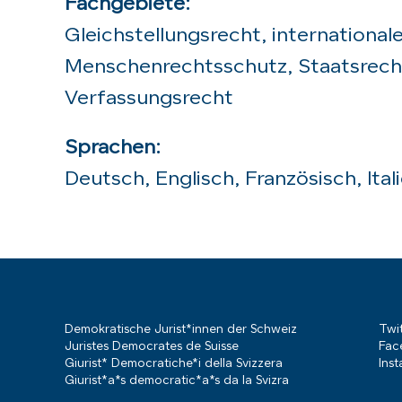
Fachgebiete:
Gleichstellungsrecht, international
Menschenrechtsschutz, Staatsrech
Verfassungsrecht
Sprachen:
Deutsch, Englisch, Französisch, Ital
Demokratische Jurist*innen der Schweiz
Twit
Juristes Democrates de Suisse
Fac
Giurist* Democratiche*i della Svizzera
Ins
Giurist*a*s democratic*a*s da la Svizra