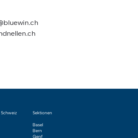
@bluewin.ch
dnellen.ch
r Schweiz
Sektionen
Basel
Bern
Genf