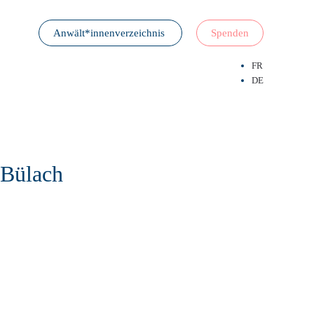
Anwält*innenverzeichnis
Spenden
FR
DE
 Bülach