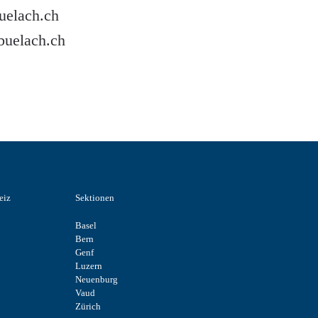
uelach.ch
buelach.ch
eiz
Sektionen
Basel
Bern
Genf
Luzern
Neuenburg
Vaud
Zürich