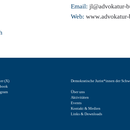
Email:
jl@advokatur-b
Web:
www.advokatur-
h
ter (X)
Demokratische Jurist*innen der Schw
ebook
agram
Über uns
Aktivitäten
Events
Kontakt & Medien
Links & Downloads