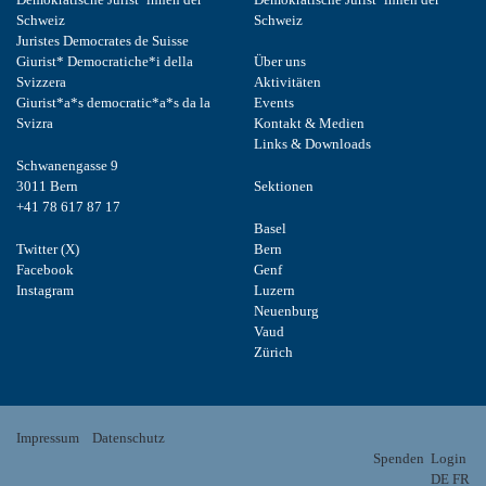
Schweiz
Schweiz
Juristes Democrates de Suisse
Giurist* Democratiche*i della
Über uns
Svizzera
Aktivitäten
Giurist*a*s democratic*a*s da la
Events
Svizra
Kontakt & Medien
Links & Downloads
Schwanengasse 9
3011 Bern
Sektionen
+41 78 617 87 17
Basel
Twitter (X)
Bern
Facebook
Genf
Instagram
Luzern
Neuenburg
Vaud
Zürich
Impressum
Datenschutz
Spenden
Login
DE
FR