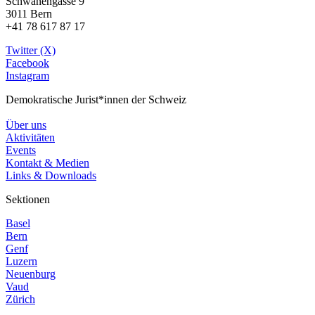
Schwanengasse 9
3011 Bern
+41 78 617 87 17
Twitter (X)
Facebook
Instagram
Demokratische Jurist*innen der Schweiz
Über uns
Aktivitäten
Events
Kontakt & Medien
Links & Downloads
Sektionen
Basel
Bern
Genf
Luzern
Neuenburg
Vaud
Zürich