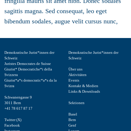
fringilla mauris sit amet nibh. Donec sodales
sagittis magna. Sed consequat, leo eget
bibendum sodales, augue velit cursus nunc,
Demokratische Jurist*innen der
Demokratische Jurist*innen der
Schweiz
Schweiz
Juristes Democrates de Suisse
Giurist* Democratiche*i della
Über uns
Svizzera
Aktivitäten
Giurist*a*s democratic*a*s da la
Events
Svizra
Kontakt & Medien
Links & Downloads
Schwanengasse 9
3011 Bern
Sektionen
+41 78 617 87 17
Basel
Twitter (X)
Bern
Facebook
Genf
Instagram
Luzern