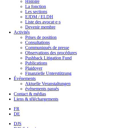
Histoire
La fonction
Les sections
EJDM / ELDH
Liste des avocat·e·s
Devenir membre
Activités
Prises de position
Consultations
Communiqués de presse
Observations des procédures
Pushback Litigation Fund
Publications
Plaidoyer
Finanzielle Unterstützung
Événements
Aktuelle Veranstaltungen
événements passés
Contact & médias
Liens & téléchargements
FR
DE
DJS