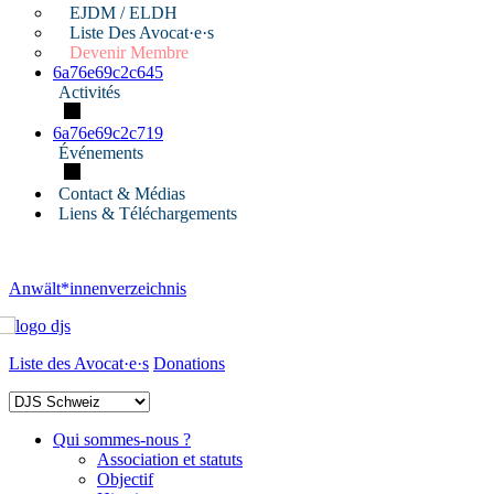
EJDM / ELDH
Liste Des Avocat·e·s
Devenir Membre
6a76e69c2c645
Activités
6a76e69c2c719
Événements
Contact & Médias
Liens & Téléchargements
Anwält*innenverzeichnis
Liste des Avocat·e·s
Donations
Qui sommes-nous ?
Association et statuts
Objectif