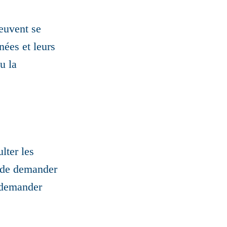
euvent se
nées et leurs
u la
lter les
e de demander
t demander