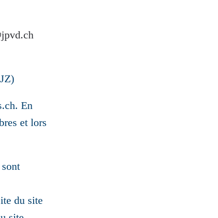
jpvd.ch
JZ)
s.ch. En
res et lors
 sont
te du site
u site