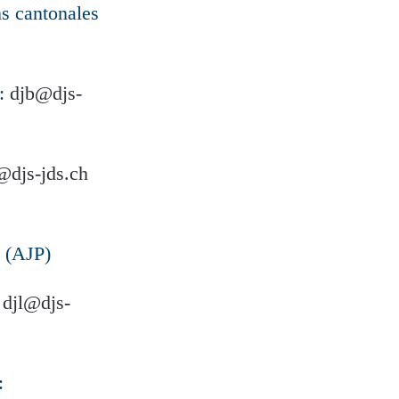
ns cantonales
l:
djb@djs-
@djs-jds.ch
(AJP)
:
djl@djs-
: