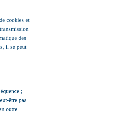
de cookies et
 transmission
omatique des
, il se peut
séquence ;
peut-être pas
 en outre