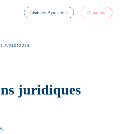
Liste des Avocat·e·s
Donations
S JURIDIQUES
ons juridiques
e,