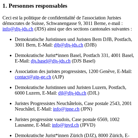
1. Personnes responsables
Ceci est la politique de confidentialité de l'association Juristes
démocrates de Suisse, Schwanengasse 9, 3011 Berne, e-mail :
info@djs-jds.ch
(JDS) ainsi que des sections cantonales suivantes :
Demokratische Juristinnen und Juristen Bern DJB, Postfach,
3001 Bern, E-Mail:
djb@djs-jds.ch
(DJB)
Demokratische Jurist*innen Basel, Postfach 331, 4001 Basel,
E-Mail:
djs.basel@djs-jds.ch
(DJS Basel)
Association des juristes progressistes, 1200 Genève, E-Mail:
contact@ajp-ge.ch
(AJP)
Demokratische Juristinnen und Juristen Luzern, Postfach,
6000 Luzern, E-Mail:
djl@djs-jds.ch
(DJL)
Juristes Progressistes Neuchâtelois, Case postale 2543, 2001
Neuchâtel, E-Mail:
info@jpne.ch
(JPN)
Juristes progressiste vaudois, Case postale 6569, 1002
Lausanne, E-Mail:
info@jpvd.ch
(JPVD)
Demokratische Jurist*innen Zürich (DJZ), 8000 Zürich, E-