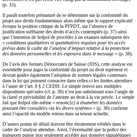
(p. 33).
Il paraît toutefois prématuré de se déterminer sur la conformité du
projet aux droits fondamentaux alors même que le rapport explicatif
évoque la position critique de la PFPDT, sur l’absence de
justification suffisante des droits d’accès contemplés (p. 37) ainsi
que l’intention de fedpol de procéder à un examen subséquent des
«
conditions qualitatives et quantitatives requises pour les accès
prévus dans le cadre de l’analyse d’impact relative à la protection
des données personnelles et les exposera dans le message
» (p. 38).
De l’avis des Juristes Démocrates de Suisse (JDS), cette analyse est
essentielle pour juger la conformité du projet au droit supérieur et
devrait guider également l’adoption de normes légales contenues
dans la loi qui puissent consacrer dans celles-ci les limites attendues
à l’aune de l’art. 8 § 2 CEDH. Le simple renvoi aux multiples
dispositions spéciales (cf. p. 38) n’est pas satisfaisant sous l’angle de
la clarté et prévisibilité de l’atteinte au droit à la vie privée. Le simple
fait que fedpol elle-même «
renonc[e] à énumérer les données
pouvant être consultées via les divers systèmes
» (p. 38) confirme
ainsi l’opacité du modèle retenu dans sa teneur actuelle.
D’autres points de détail doivent être étroitement vérifiés dans le
cadre de l’analyse attendue. Ainsi, l’éventualité que la police des
transports puisse non seulement accéder aux données signalétiques