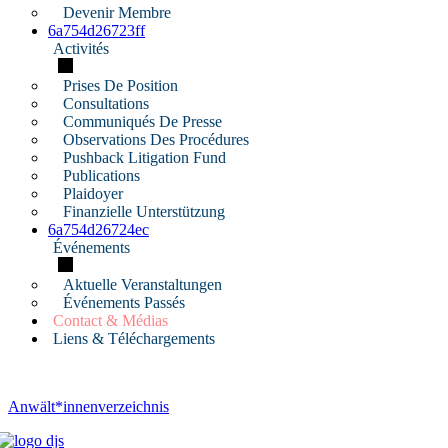
Devenir Membre
6a754d26723ff
Activités
Prises De Position
Consultations
Communiqués De Presse
Observations Des Procédures
Pushback Litigation Fund
Publications
Plaidoyer
Finanzielle Unterstützung
6a754d26724ec
Événements
Aktuelle Veranstaltungen
Événements Passés
Contact & Médias
Liens & Téléchargements
Anwält*innenverzeichnis