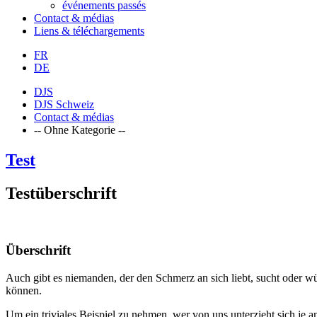
événements passés
Contact & médias
Liens & téléchargements
FR
DE
DJS
DJS Schweiz
Contact & médias
-- Ohne Kategorie --
Test
Testüberschrift
Überschrift
Auch gibt es niemanden, der den Schmerz an sich liebt, sucht oder w
können.
Um ein triviales Beispiel zu nehmen, wer von uns unterzieht sich je a