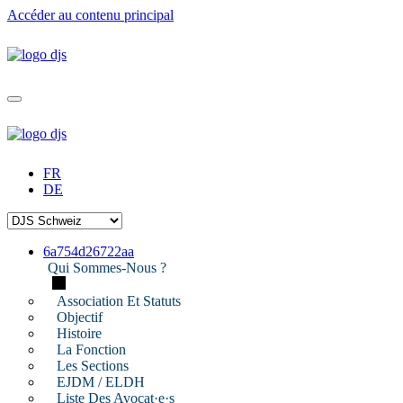
Accéder au contenu principal
FR
DE
6a754d26722aa
Qui Sommes-Nous ?
Association Et Statuts
Objectif
Histoire
La Fonction
Les Sections
EJDM / ELDH
Liste Des Avocat·e·s