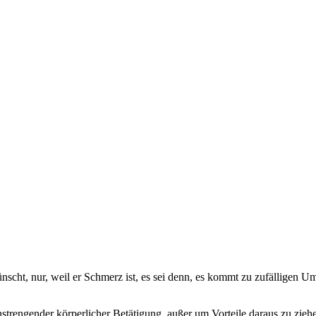
ünscht, nur, weil er Schmerz ist, es sei denn, es kommt zu zufällige
nstrengender körperlicher Betätigung, außer um Vorteile daraus zu zieh