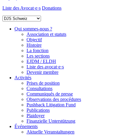
Liste des Avocat·e·s
Donations
Qui sommes-nous ?
Association et statuts
Objectif
Histoire
La fonction
Les sections
EJDM / ELDH
Liste des avocat·e·s
Devenir membre
Activités
Prises de position
Consultations
Communiqués de presse
Observations des procédures
Pushback Litigation Fund
Publications
Plaidoyer
Finanzielle Unterstützung
Événements
Aktuelle Veranstaltungen