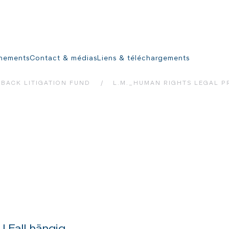
nements
Contact & médias
Liens & téléchargements
BACK LITIGATION FUND
L.M._HUMAN RIGHTS LEGAL P