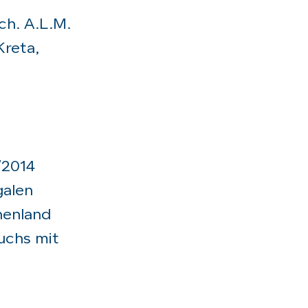
ch. A.L.M.
Kreta,
/2014
galen
henland
uchs mit