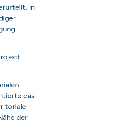
urteilt. In
diger
igung
roject
orialen
ntierte das
ritoriale
 Nähe der