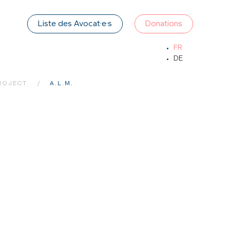
Liste des Avocat·e·s
Donations
FR
DE
ROJECT
A.L.M.