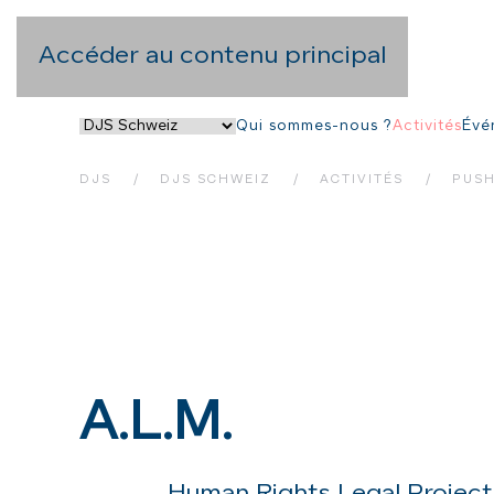
Accéder au contenu principal
Qui sommes-nous ?
Activités
Évé
DJS
DJS SCHWEIZ
ACTIVITÉS
PUSH
A.L.M.