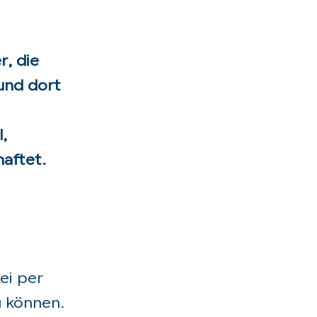
r, die
 und dort
,
haftet.
ei per
u können.