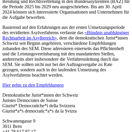
Beratung und Rechtsvertretung in den Bundesasylzentren (BAZ) für
die Periode 2025 bis 2029 neu ausgeschrieben. Bis am 30. April
2024 können sich interessierte Organisationen und Unternehmen für
die Aufgabe bewerben.
Basierend auf den Erfahrungen aus der ersten Umsetzungsperiode
des revidierten Asylverfahrens verfasste das
«Bündnis unabhängiger
Rechtsarbeit im Asylbereich»
, dem die demokratischen Jurist*innen
Schweiz seit Beginn angehören, verschiedene Empfehlungen
zuhanden des SEM. Diese adressieren einerseits das Pflichtenheft
und die Leistungsvereinbarung mit den mandatierten Stellen,
andererseits aber insbesondere die Verfahrensleitung durch das
SEM. Sie sollten nicht nur bei der Auftragsvergabe zu Rate
gezogen, sondern auch in der laufenden Umsetzung des
Asylverfahrens beachtet werden.
Hier gehts zu den Empfehlungen
Demokratische Jurist*innen der Schweiz
Juristes Democrates de Suisse
Giurist* Democratiche*i della Svizzera
Giurist*a*s democratic*a*s da la Svizra
Schwanengasse 9
3011 Bern
+41 78 617 87 17