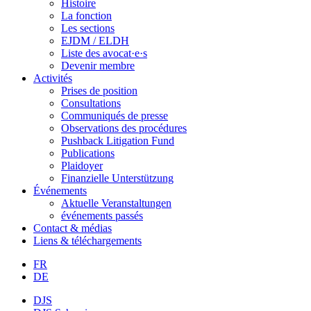
Histoire
La fonction
Les sections
EJDM / ELDH
Liste des avocat·e·s
Devenir membre
Activités
Prises de position
Consultations
Communiqués de presse
Observations des procédures
Pushback Litigation Fund
Publications
Plaidoyer
Finanzielle Unterstützung
Événements
Aktuelle Veranstaltungen
événements passés
Contact & médias
Liens & téléchargements
FR
DE
DJS