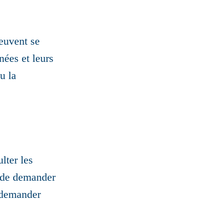
euvent se
nées et leurs
u la
lter les
e de demander
t demander