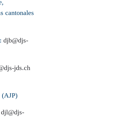
e,
ns cantonales
l:
djb@djs-
@djs-jds.ch
(AJP)
:
djl@djs-