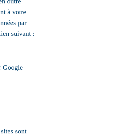
 en outre
nt à votre
onnées par
ien suivant :
ar Google
 sites sont