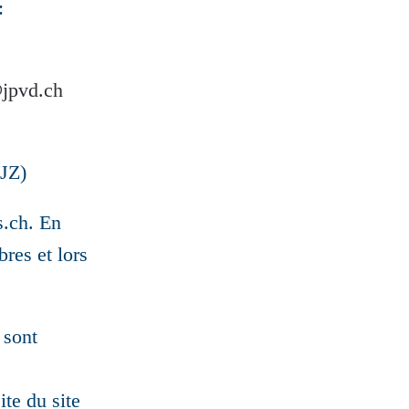
:
jpvd.ch
JZ)
s.ch. En
res et lors
 sont
te du site