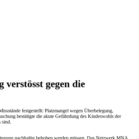
verstösst gegen die
Missstände festgestellt: Platzmangel wegen Überbelegung,
suchung bestätigte die akute Gefährdung des Kindeswohls der
 sind.
erbringung nachhaltig behoben werden müssen. Das Netzwerk MNA,