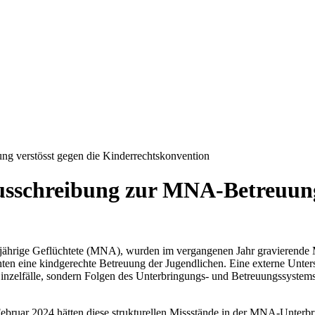
 verstösst gegen die Kinderrechtskonvention
schreibung zur MNA-Betreuung 
erjährige Geflüchtete (MNA), wurden im vergangenen Jahr gravierende 
en eine kindgerechte Betreuung der Jugendlichen. Eine externe Unter
Einzelfälle, sondern Folgen des Unterbringungs- und Betreuungssystems
Februar 2024 hätten diese strukturellen Missstände in der MNA-Unt