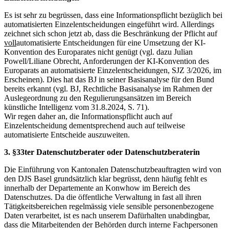
Es ist sehr zu begrüssen, dass eine Informationspflicht bezüglich bei
automatisierten Einzelentscheidungen eingeführt wird. Allerdings
zeichnet sich schon jetzt ab, dass die Beschränkung der Pflicht auf
voll
automatisierte Entscheidungen für eine Umsetzung der KI-
Konvention des Europarates nicht genügt (vgl. dazu Julian
Powell/Liliane Obrecht, Anforderungen der KI-Konvention des
Europarats an automatisierte Einzelentscheidungen, SJZ 3/2026, im
Erscheinen). Dies hat das BJ in seiner Basisanalyse für den Bund
bereits erkannt (vgl. BJ, Rechtliche Basisanalyse im Rahmen der
Auslegeordnung zu den Regulierungsansätzen im Bereich
künstliche Intelligenz vom 31.8.2024, S. 71).
Wir regen daher an, die Informationspflicht auch auf
Einzelentscheidung dementsprechend auch auf teilweise
automatisierte Entscheide auszuweiten.
3. §33ter Datenschutzberater oder Datenschutzberaterin
Die Einführung von Kantonalen Datenschutzbeauftragten wird von
den DJS Basel grundsätzlich klar begrüsst, denn häufig fehlt es
innerhalb der Departemente an Konwhow im Bereich des
Datenschutzes. Da die öffentliche Verwaltung in fast all ihren
Tätigkeitsbereichen regelmässig viele sensible personenbezogene
Daten verarbeitet, ist es nach unserem Dafürhalten unabdingbar,
dass die Mitarbeitenden der Behörden durch interne Fachpersonen