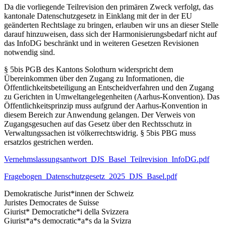
Da die vorliegende Teilrevision den primären Zweck verfolgt, das
kantonale Datenschutzgesetz in Einklang mit der in der EU
geänderten Rechtslage zu bringen, erlauben wir uns an dieser Stelle
darauf hinzuweisen, dass sich der Harmonisierungsbedarf nicht auf
das InfoDG beschränkt und in weiteren Gesetzen Revisionen
notwendig sind.
§ 5bis PGB des Kantons Solothurn widerspricht dem
Übereinkommen über den Zugang zu Informationen, die
Öffentlichkeitsbeteiligung an Entscheidverfahren und den Zugang
zu Gerichten in Umweltangelegenheiten (Aarhus-Konvention). Das
Öffentlichkeitsprinzip muss aufgrund der Aarhus-Konvention in
diesem Bereich zur Anwendung gelangen. Der Verweis von
Zugangsgesuchen auf das Gesetz über den Rechtsschutz in
Verwaltungssachen ist völkerrechtswidrig. § 5bis PBG muss
ersatzlos gestrichen werden.
Vernehmslassungsantwort_DJS_Basel_Teilrevision_InfoDG.pdf
Fragebogen_Datenschutzgesetz_2025_DJS_Basel.pdf
Demokratische Jurist*innen der Schweiz
Juristes Democrates de Suisse
Giurist* Democratiche*i della Svizzera
Giurist*a*s democratic*a*s da la Svizra