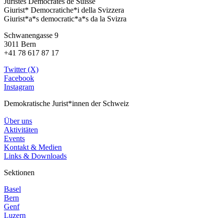
Juristes Democrates de Suisse
Giurist* Democratiche*i della Svizzera
Giurist*a*s democratic*a*s da la Svizra
Schwanengasse 9
3011 Bern
+41 78 617 87 17
Twitter (X)
Facebook
Instagram
Demokratische Jurist*innen der Schweiz
Über uns
Aktivitäten
Events
Kontakt & Medien
Links & Downloads
Sektionen
Basel
Bern
Genf
Luzern