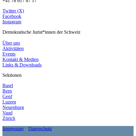
+41 78 617 87 17
Twitter (X)
Facebook
Instagram
Demokratische Jurist*innen der Schweiz
Über uns
Aktivitäten
Events
Kontakt & Medien
Links & Downloads
Sektionen
Basel
Bern
Genf
Luzern
Neuenburg
Vaud
Zürich
Impressum
Datenschutz