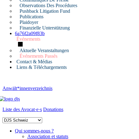
Observations Des Procédures
Pushback Litigation Fund
Publications
Plaidoyer
Finanzielle Unterstützung
6a76f2a09f83b
Événements
Aktuelle Veranstaltungen
Événements Passés
Contact & Médias
Liens & Téléchargements
Anwält*innenverzeichnis
Liste des Avocat·e·s
Donations
Qui sommes-nous ?
Association et statuts