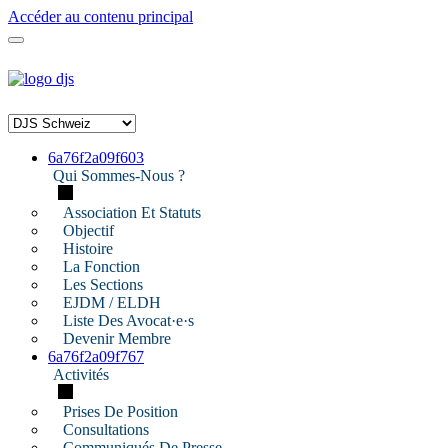
Accéder au contenu principal
6a76f2a09f603
Qui Sommes-Nous ?
Association Et Statuts
Objectif
Histoire
La Fonction
Les Sections
EJDM / ELDH
Liste Des Avocat·e·s
Devenir Membre
6a76f2a09f767
Activités
Prises De Position
Consultations
Communiqués De Presse