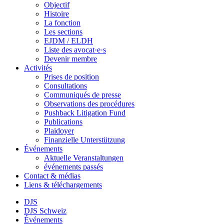
Objectif
Histoire
La fonction
Les sections
EJDM / ELDH
Liste des avocat·e·s
Devenir membre
Activités
Prises de position
Consultations
Communiqués de presse
Observations des procédures
Pushback Litigation Fund
Publications
Plaidoyer
Finanzielle Unterstützung
Événements
Aktuelle Veranstaltungen
événements passés
Contact & médias
Liens & téléchargements
DJS
DJS Schweiz
Événements