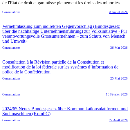
de l'Etat de droit et garantisse pleinement les droits des minorités.
Consultations
8 Juillet 2026
Vernehmlassung zum indirekten Gegenvorschlag (Bundesgesetz
über die nachhaltige Unternehmensführung) zur Volksinitiative «Für
verantwortungsvolle Grossunternehmen – zum Schutz von Mensch
und Umwelt»
Consultations
26 Mai 2026
Consultation à la Révision partielle de la Constitution et
modification de la loi fédérale sur les systèmes d’information de
police de la Confédération
Consultations
25 Mai 2026
Consultations
16 Février 2026
2024/65 Neues Bundesgesetz über Kommunikationsplattformen und
Suchmaschinen (KomPG)
Consultations
27 Avril 2026