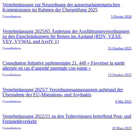
Vernehmlassung zur Neuordnung der ausserparlamentarischen
Kommissionen im Rahmen der Überprüfung 2025
Consultations
5 Février 2026
Vernehmlassung 2025/65 Änderung der Ausführungsverordnungen
zu den Einschränkungen für Reisen ins Ausland (RDV, VZAE,
VEV, VVWAL und AsylV 1)
Consultations
15 Octobre 2025
Consultation Initiative parlementaire 21. 449 « Favoriser la garde
alternée en cas d’autorité parentale con-jointe »
Consultations
13 Octobre 2025
Vernehmlassung 2025/7 Verordnungsanpassungen aufgrund der
Übernahme des EU-Migrations- und Asylpakts
Consultations
6 Mai 2025
Vernehmlassung 2022/21 zu den Teilrevisionen betreffend Post- und
Fernmeldeverkehr
Consultations
20 Mars 2025