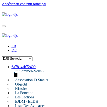
Accéder au contenu principal
FR
DE
6a78a4ab72409
Qui Sommes-Nous ?
Association Et Statuts
Objectif
Histoire
La Fonction
Les Sections
EJDM / ELDH
Liste Des Avocat·e·s