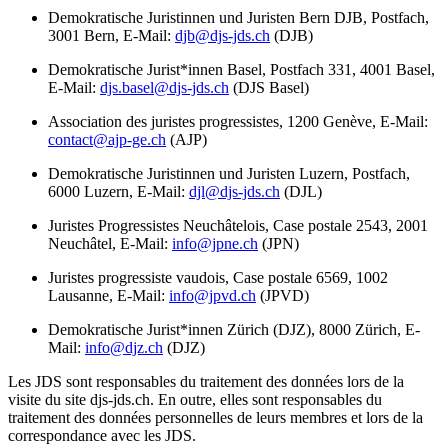
Demokratische Juristinnen und Juristen Bern DJB, Postfach,
3001 Bern, E-Mail:
djb@djs-jds.ch
(DJB)
Demokratische Jurist*innen Basel, Postfach 331, 4001 Basel,
E-Mail:
djs.basel@djs-jds.ch
(DJS Basel)
Association des juristes progressistes, 1200 Genève, E-Mail:
contact@ajp-ge.ch
(AJP)
Demokratische Juristinnen und Juristen Luzern, Postfach,
6000 Luzern, E-Mail:
djl@djs-jds.ch
(DJL)
Juristes Progressistes Neuchâtelois, Case postale 2543, 2001
Neuchâtel, E-Mail:
info@jpne.ch
(JPN)
Juristes progressiste vaudois, Case postale 6569, 1002
Lausanne, E-Mail:
info@jpvd.ch
(JPVD)
Demokratische Jurist*innen Zürich (DJZ), 8000 Zürich, E-
Mail:
info@djz.ch
(DJZ)
Les JDS sont responsables du traitement des données lors de la
visite du site djs-jds.ch. En outre, elles sont responsables du
traitement des données personnelles de leurs membres et lors de la
correspondance avec les JDS.