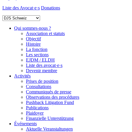
Liste des Avocat·e·s
Donations
Qui sommes-nous ?
Association et statuts
Objectif
Histoire
La fonction
Les sections
EJDM / ELDH
Liste des avocat·e·s
Devenir membre
Activités
Prises de position
Consultations
Communiqués de presse
Observations des procédures
Pushback Litigation Fund
Publications
Plaidoyer
Finanzielle Unterstützung
Événements
Aktuelle Veranstaltungen