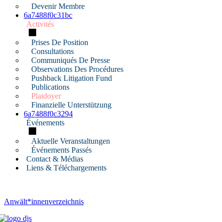
Devenir Membre
6a7488f0c31bc
Activités
Prises De Position
Consultations
Communiqués De Presse
Observations Des Procédures
Pushback Litigation Fund
Publications
Plaidoyer
Finanzielle Unterstützung
6a7488f0c3294
Événements
Aktuelle Veranstaltungen
Événements Passés
Contact & Médias
Liens & Téléchargements
Anwält*innenverzeichnis