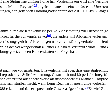
 eine Stigmatisierung zur Folge hat. Vorgeschlagen wird eine Verschie
[2]
its die Motion Reynard
abgelehnt hatte, die eine umfassende Umsetz
ngen, den geltenden Ordnungsvorschriften des Art. 119 Abs. 2, abges
rnahme durch die Krankenkasse per Volksabstimmung zur Dispostion ge
[4]
nkzeit für die Schwangeren vor
, die andere will Abbrüche verbieten
s Verfassungsgerichts Abtreibungen nahezu vollständig verboten, in Deu
[6]
ruch der Schwangerschaft zu einer Geldstrafe verurteilt wurde
und d
bungsgesetze in den Bundesstaaten zur Folge hatte.
st nach wie vor umstritten. Unzweifelhaft ist aber, dass eine strafrec
d reproduktive Selbstbestimmung, Gesundheit und körperliche Integrit
eschlechter und auf andere Weise als insbesondere cis Männer. Entspre
mt, sich strafbar macht, wenn keine Rechtfertigungsgründe vorliegen,
[7]
 1988 erkannt und das entsprechende Gesetz aufgehoben.
Es wird Zeit,