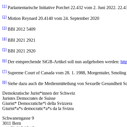
[1]
Parlamentarische Initiative Porchet 22.432 vom 2. Juni 2022. 22.4
[2]
Motion Reynard 20.4140 vom 24. September 2020
[3]
BBl 2012 5409
[4]
BBl 2021 2921
[5]
BBl 2021 2920
[6]
Der entsprechende StGB-Artikel soll nun aufgehoben werden:
htt
[7]
Supreme Court of Canada vom 28. 1. 1988, Morgentaler, Smoling 
[8]
Siehe dazu auch die Medienmitteilung von Sexuelle Gesundheit 
Demokratische Jurist*innen der Schweiz
Juristes Democrates de Suisse
Giurist* Democratiche*i della Svizzera
Giurist*a*s democratic*a*s da la Svizra
Schwanengasse 9
3011 Bern