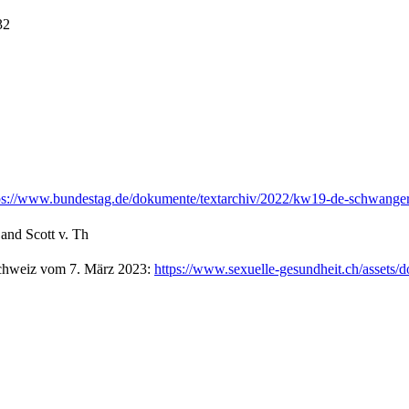
32
ps://www.bundestag.de/dokumente/textarchiv/2022/kw19-de-schwange
and Scott v. Th
Schweiz vom 7. März 2023:
https://www.sexuelle-gesundheit.ch/assets