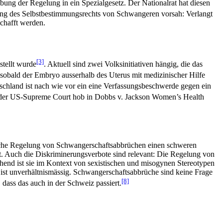
bung der Regelung in ein Spezialgesetz. Der Nationalrat hat diesen
ung des Selbstbestimmungsrechts von Schwangeren vorsah: Verlangt
chafft werden.
[3]
stellt wurde
. Aktuell sind zwei Volksinitiativen hängig, die das
, sobald der Embryo ausserhalb des Uterus mit medizinischer Hilfe
tschland ist nach wie vor ein eine Verfassungsbeschwerde gegen ein
er US-Supreme Court hob in Dobbs v. Jackson Women’s Health
htliche Regelung von Schwangerschaftsabbrüchen einen schweren
ät. Auch die Diskriminerungsverbote sind relevant: Die Regelung von
chend ist sie im Kontext von sexistischen und misogynen Stereotypen
 ist unverhältnismässig. Schwangerschaftsabbrüche sind keine Frage
[8]
 dass das auch in der Schweiz passiert.