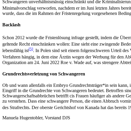
Schwangeren unverhältnismässig einschränkt und die Kriminalisierung
Minimalvorschlag verworfen, nachdem er im Juni letzten Jahres bere
wurde, dass die im Rahmen der Fristenregelung vorgesehenen Bedingu
Backlash
Schon 2012 wurde die Fristenlösung infrage gestellt, indem die Übe
geltende Recht einschränken wollen: Eine sieht eine zwingende Bede
[5]
lebensfähig ist
. In Polen sind seit einem folgenschweren Urteil de
Verfahren hängig, in dem eine Ärztin wegen der Werbung für den Abb
Organization am 24. Juni 2022 Roe v. Wade auf, was strengere Abtrei
Grundrechtsverletzung von Schwangeren
Ob und wann allenfalls ein Embryo Grundrechtsträger*in sein kann, i
Eingriff in die Grundrechte von Schwangeren bedeutet. Betroffen sin
Schwangerschaftsabbrüchen betrifft cis Frauen häufiger als andere G
zu verstehen. Dass eine schwangere Person, die einen Abbruch vornim
des Strafrechts. Der oberste Gerichtshof von Kanada hat das bereits
Manuela Hugentobler, Vorstand DJS